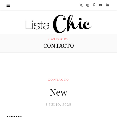
X
I
P
Y
L
(
n
i
o
i
T
s
n
u
n
w
t
t
T
k
CATEGORY
CONTACTO
i
a
e
u
e
t
g
r
b
d
t
r
e
e
I
e
a
s
n
CONTACTO
New
r
m
t
)
8 JULIO, 2025