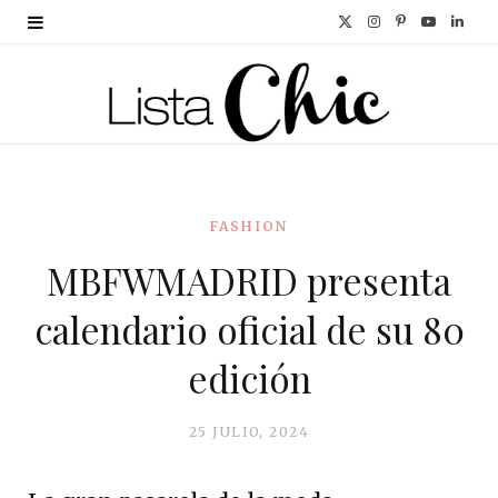
X
I
P
Y
L
(
n
i
o
i
T
s
n
u
n
w
t
t
T
k
i
a
e
u
e
FASHION
t
g
r
b
d
MBFWMADRID presenta
t
r
e
e
I
calendario oficial de su 80
e
a
s
n
edición
r
m
t
)
25 JULIO, 2024