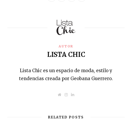
AUTOR
LISTA CHIC
Lista Chic es un espacio de moda, estilo y
tendencias creada por Geobana Guerrero.
W
I
L
e
n
i
b
s
n
s
t
k
i
a
e
t
g
d
RELATED POSTS
e
r
I
a
n
m