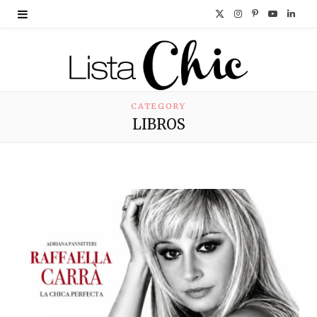
X
I
P
Y
L
(
n
i
o
i
T
s
n
u
n
w
t
t
T
k
CATEGORY
LIBROS
i
a
e
u
e
t
g
r
b
d
t
r
e
e
I
e
a
s
n
r
m
t
)