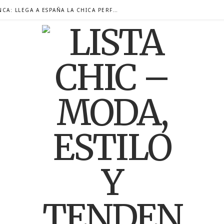
RAFFAELLA CARRÀ, MÁS VIGENTE QUE NUNCA: LLEGA A ESPAÑA LA CHICA PERFECTA, SU BIOGRAFÍA MÁS ÍNTIMA.