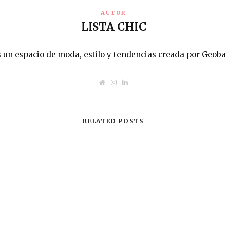
AUTOR
LISTA CHIC
s un espacio de moda, estilo y tendencias creada por Geob
W
I
L
e
n
i
b
s
n
s
t
k
i
a
e
t
g
d
RELATED POSTS
e
r
I
a
n
m