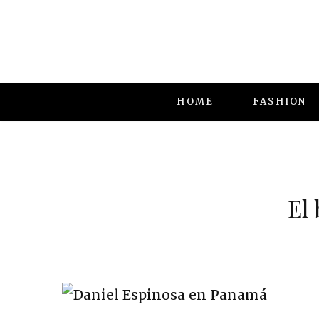
HOME
FASHION
El 