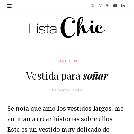
X
I
P
Y
L
(
n
i
o
i
T
s
n
u
n
w
t
t
T
k
i
a
e
u
e
FASHION
t
g
r
b
d
Vestida para
soñar
t
r
e
e
I
e
a
s
n
12 MAYO, 2016
r
m
t
Se nota que amo los vestidos largos, me
)
animan a crear historias sobre ellos.
Este es un vestido muy delicado de