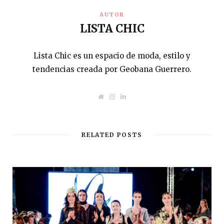
AUTOR
LISTA CHIC
Lista Chic es un espacio de moda, estilo y
tendencias creada por Geobana Guerrero.
W
I
L
e
n
i
b
s
n
s
t
k
i
a
e
t
g
d
RELATED POSTS
e
r
I
a
n
m